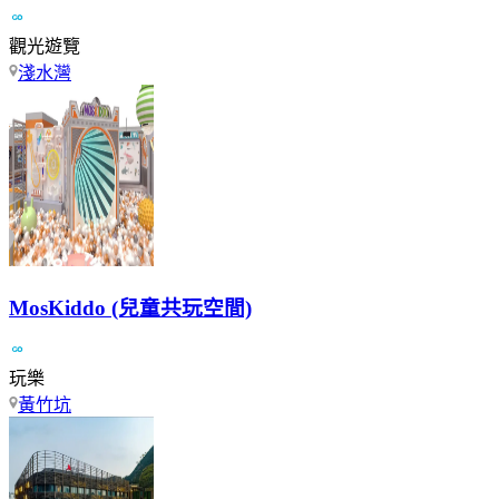
觀光遊覽
淺水灣
MosKiddo (兒童共玩空間)
玩樂
黃竹坑