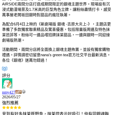
AIRSIDE兩間分店打造成期間限定的銀魂主題世界。現場設有沉
浸式動漫場景及1.7米高的巨型角色立牌，讓粉絲盡情打卡，感受
萬事屋老闆坂田銀時對甜品的瘋狂執著。
為配合6月4日上映的《新劇場版 銀魂 -吉原大炎上-》，主題店更
準備了多款獨家聯乘精品及驚喜優惠，包括限量版周邊及特色抹
茶芭菲等。粉絲可一邊品嚐招牌抹茶甜品，一邊與銀時一同迎接
劇場版熱潮。
活動期間，兩間分店將全面換上銀魂主題佈置，並設有獨家購物
禮遇。詳情請密切留意nana’s green tea官方社交平台最新消息。
各位《銀魂》迷萬勿錯過！
評分
nmy427
2026/05/27
強烈推薦
見到有好多抹茶既野食，抹茶控表示好吸引！仲有同銀魂聯