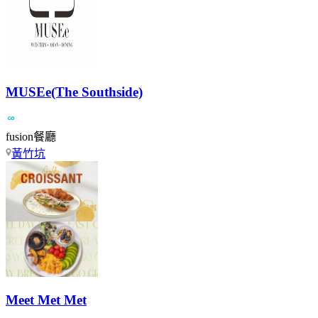
MUSEe(The Southside)
fusion餐廳
黃竹坑
Meet Met Met