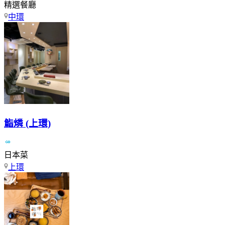
精選餐廳
中環
鮨燐 (上環)
日本菜
上環