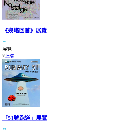
《幾堪回首》展覽
展覽
上環
「51號跑道」展覽