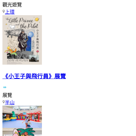
觀光遊覽
上環
《小王子與飛行員》展覽
展覽
半山