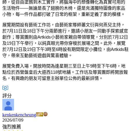
師，從自由塗鴉到木工實作，將腦海中的想像轉化為真實可用的
生活物件——無論是長了翅膀的木椅，還是充滿獨特圖像的家品
小物，每一件作品都打破了日常的框架，重新定義了家的模樣。
展覽期間設有藝術工作坊，由藝術家導師蕭文衍與何燕兒主持，
於7月11日及18日下午分兩節進行，邀請小朋友一同動手探索感官
創作；導賞團則由Artkids小藝術家親自帶領導覽，分別於7月12日
及19日下午舉行，以純真眼光帶你穿梭於展場之間。此外，展覽
於7月12日及19日下午3時至6時設有期間限定小攤位，由Artkids駐
守，帶來互動藝術遊戲與驚喜體驗。
展覽免費入場，開放時間為逢星期三至日上午9時至下午6時，地
點位於西營盤皇后大道西118號地舖。工作坊及導賞團即將開放報
名，有興趣的朋友可留意主辦單位公佈的最新詳情。
評分
kenkenkencheung
2026/07/09
強烈推薦