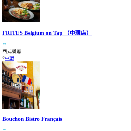
FRITES Belgium on Tap （中環店）
西式餐廳
中環
Bouchon Bistro Français