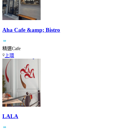
Aha Cafe &amp; Bistro
精選Cafe
上環
LALA