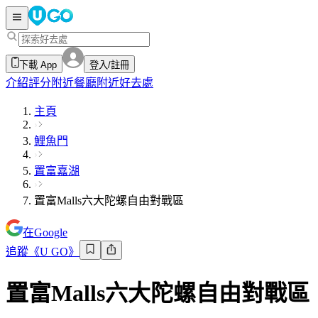
下載 App
登入/註冊
介紹
評分
附近餐廳
附近好去處
主頁
鯉魚門
置富嘉湖
置富Malls六大陀螺自由對戰區
在Google
追蹤《U GO》
置富Malls六大陀螺自由對戰區