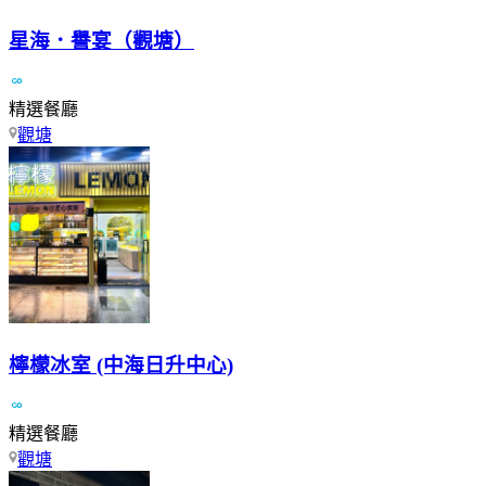
星海．譽宴（觀塘）
精選餐廳
觀塘
檸檬冰室 (中海日升中心)
精選餐廳
觀塘