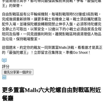
手還是隱世高手，都可帶同最強裝備前來挑戰，爭奪「最強陀螺
王」的榮譽。
自由對戰區設有公平輪候機制，每場對戰限時5分鐘或3局對戰，
完成後請重新排隊，讓更多戰士有機會上場。戰士須自攜陀螺及
配件入場，並確保陀螺旋轉期間禁止伸手入盤，必須等待陀螺完
全靜止方可取出，以策安全。12歲以下的小戰士必須由家長全程
陪同及指導，一同見證勝利時刻。離開對戰區時請清理個人物品
及垃圾，保持戰場整潔。
這個週末，約定你的戰友一同到置富Malls決戰，看看誰才是真正
的「最強陀螺王」！立即留言召集隊友，準備Go Shoot！
評分
搶先分享第一個評分
更多置富Malls六大陀螺自由對戰區附近
餐廳