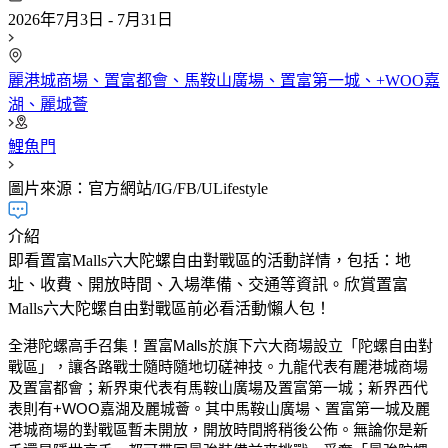
2026年7月3日 - 7月31日
麗港城商場、置富都會、馬鞍山廣場、置富第一城、+WOO嘉
湖、麗城薈
鯉魚門
圖片來源：官方網站/IG/FB/ULifestyle
介紹
即看置富Malls六大陀螺自由對戰區的活動詳情，包括：地
址、收費、開放時間、入場準備、交通等資訊。欣賞置富
Malls六大陀螺自由對戰區前必看活動懶人包！
全港陀螺高手召集！置富Malls於旗下六大商場設立「陀螺自由對
戰區」，讓各路戰士隨時隨地切磋神技。九龍代表有麗港城商場
及置富都會；新界東代表有馬鞍山廣場及置富第一城；新界西代
表則有+WOO嘉湖及麗城薈。其中馬鞍山廣場、置富第一城及麗
港城商場的對戰區暫未開放，開放時間將稍後公佈。無論你是新