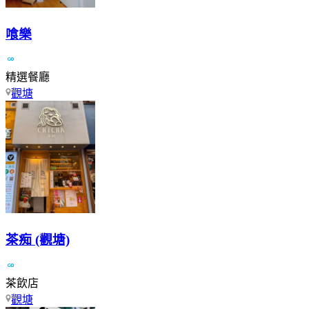
喰樂
精選餐廳
觀塘
茶痴 (觀塘)
茶飲店
觀塘