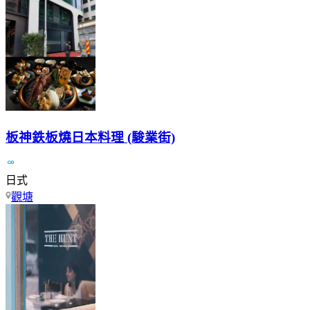
板神鉄板燒日本料理 (駿業街)
日式
觀塘