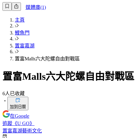
媒體庫(1)
主頁
鯉魚門
置富嘉湖
置富Malls六大陀螺自由對戰區
置富Malls六大陀螺自由對戰區
6
人已收藏
・
加到日曆
在Google
追蹤《U GO》
置富嘉湖
藝術文化