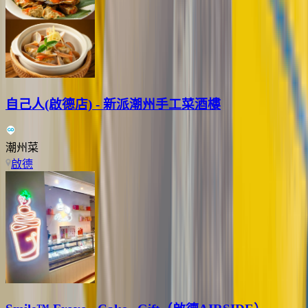
自己人(啟德店) - 新派潮州手工菜酒樓
潮州菜
啟德