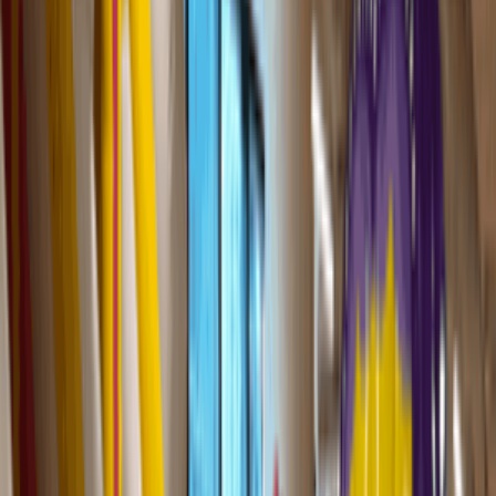
免費入場
營業中
媒體庫(2247)
主頁
啟德
啟德AIRSIDE
啟德AIRSIDE
4.1
47
人已收藏
在Google
追蹤《U GO》
寵物好去處推介