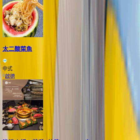
太二酸菜魚
中式
啟德