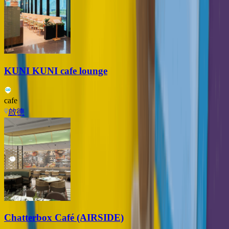
KUNI KUNI cafe lounge
cafe
啟德
Chatterbox Café (AIRSIDE)