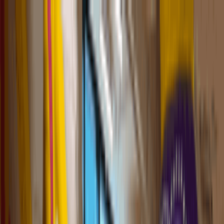
下載 App
登入/註冊
人氣餐廳
介紹
評分
人氣活動
Airside購物/美食/親子/泊車/活動指
南
附近好去處
主頁
啟德
啟德AIRSIDE
在Google
追蹤《U GO》
啟德AIRSIDE