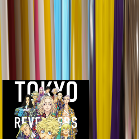
立即預約
以上資料只供參考，詳情請與商家/主辦方確認
媒體庫
2240
+
2240
+
圖片來源：官方網站/IG/FB/ULifestyle
啟德AIRSIDE人氣活動