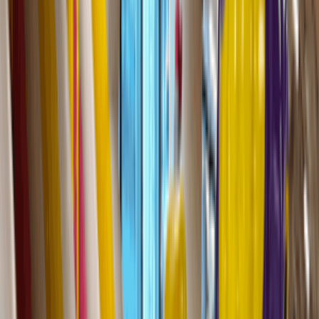
營業中
香港九龍啟德協調道2號AIRSIDE
啟德
26860333​
免費入場
其他資料
無障礙友善
圖片來源：官方網站/IG/FB/ULifestyle
AIRSIDE導賞團 (機構團體)
AIRSIDE於逢星期五及日設有導賞團，在導賞員義工帶領下，
參加者可於AIRSIDE的辦公室頂層遠眺獅子山及俯瞰區內建
設，並遊歷AIRSIDE商場，認識綠色建築及公共藝術作品。