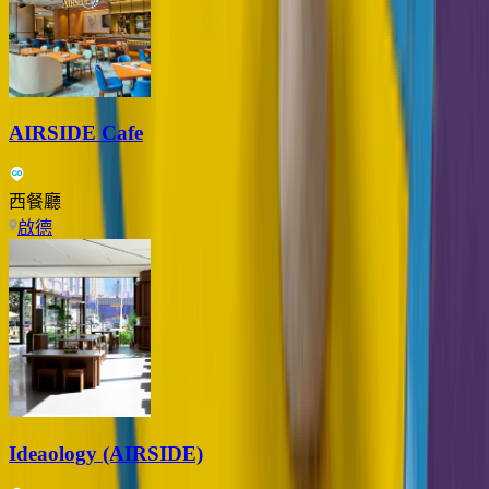
AIRSIDE Cafe
西餐廳
啟德
Ideaology (AIRSIDE)