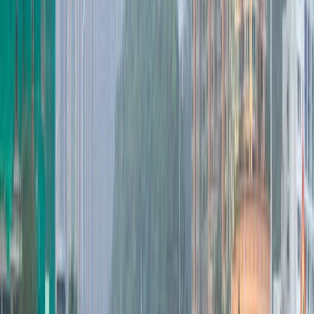
【壽司郎優惠】壽司郎突
發$10起大劈價！平嘆拖
羅沙甸魚＋松葉蟹腳＋汁
煮鮑魚 (附指定分店及開
賣日)
U Food