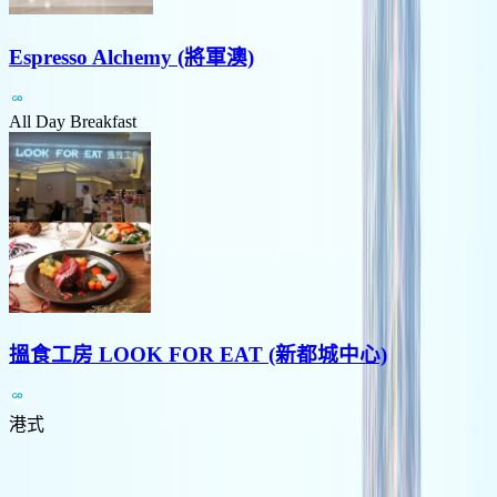
Espresso Alchemy (將軍澳)
All Day Breakfast
搵食工房 LOOK FOR EAT (新都城中心)
港式
Previous slide
Next slide