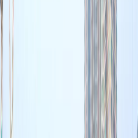
東港城「復古玩味祭」懷
舊嘉年華！50大老字號品
牌+拋圈撈金魚（附消費
換領詳情）
港生活
免費派茶｜東方樹葉突發
全港免費派茶！全港20個
港鐵站派無糖茶／附完整