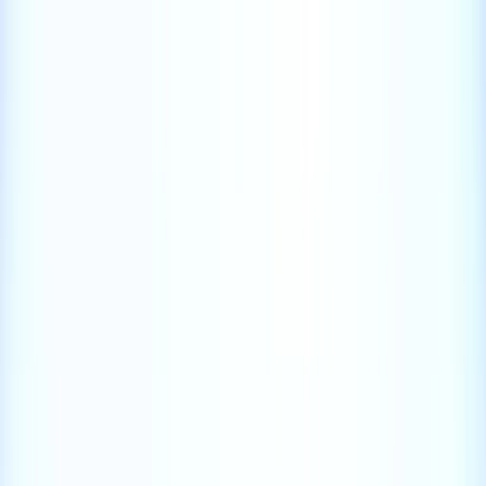
下載 App
登入/註冊
主頁
將軍澳
將軍澳
好去處｜
將軍澳
食玩買
室內景點推介
主頁