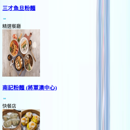
三才魚旦粉麵
精選餐廳
南記粉麵 (將軍澳中心)
快餐店