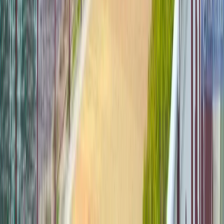
薔紅宅急便
Nana
一人一鍋LE-TA-SU連開3
間分店！$68起食牛五花
套餐／即睇選址＋全港分
店地圖
U Food