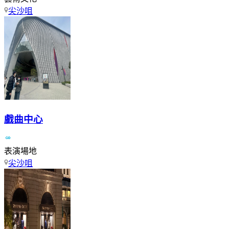
尖沙咀
戲曲中心
表演場地
尖沙咀