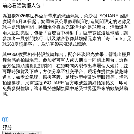
前必看活動懶人包！
為迎接2026年世界盃所帶來的熾熱氣氛，尖沙咀 iSQUARE 國際
廣場自5月30日起，於周末及公眾假期期間打造期間限定的迷你足
球主題活動空間，將商場化身為充滿活力的足球舞台。活動設有
兩大互動亮點，包括「百發百中神射手」巨型霓虹燈足球牆，讓
參加者一展射門技巧，以及結合影像與娛樂元素的「奇『milk』足
球360度照相亭」，為訪客帶來沉浸式體驗。
其中360度照相亭特設旋轉舞台，配合璀璨燈光效果，營造出極具
舞台感的拍攝場景。參加者可單人或與朋友一同踏上舞台，透過
全方位鏡頭捕捉動態瞬間，在短時間內製作出專屬個人短片，並
可即時預覽及下載，方便分享至社交平台。現場亦提供多款趣味
道具，如獎盃氣球、應援字牌、足球造型帽及造型眼鏡等，增添
拍攝趣味。只需追蹤 iSQUARE 官方帳號並讚好指定帖文，即可
免費參與體驗，讓市民於熱鬧氛圍中感受世界盃帶來的歡樂與動
感。
評分