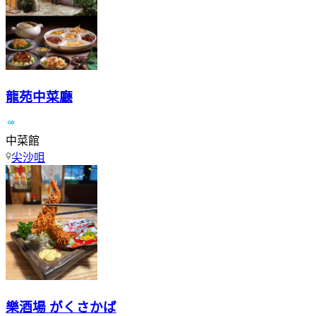
龍苑中菜廳
中菜館
尖沙咀
樂酒場 がくさかば