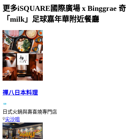
更多iSQUARE國際廣場 x Binggrae 奇
「milk」足球嘉年華附近餐廳
禪八日本料理
日式火鍋與壽喜燒專門店
尖沙咀