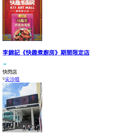
李錦記《快趣煮廚房》期間限定店
快閃店
尖沙咀