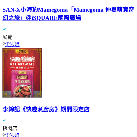
SAN-X小海豹Mamegoma「Mamegoma 仲夏萌寶奇
幻之旅」＠iSQUARE國際廣場
展覽
尖沙咀
李錦記《快趣煮廚房》期間限定店
快閃店
尖沙咀